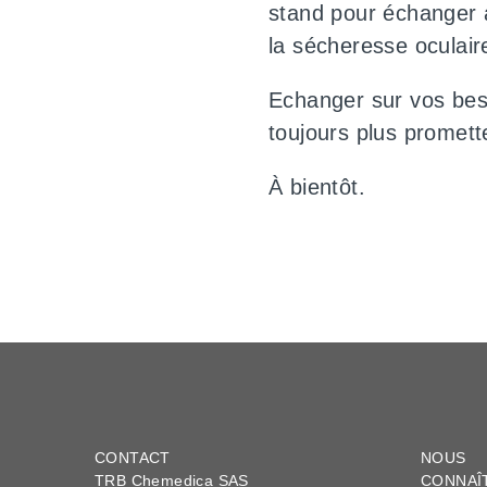
stand pour échanger a
la sécheresse oculair
Echanger sur vos beso
toujours plus promett
À bientôt.
CONTACT
NOUS
TRB Chemedica SAS
CONNAÎ