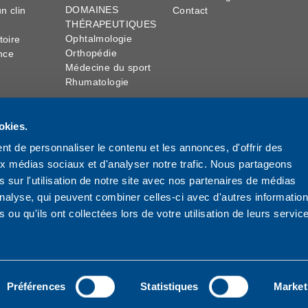
DOMAINES
n clin
Contact
THÉRAPEUTIQUES
Ophtalmologie
toire
Orthopédie
nce
Médecine du sport
Rhumatologie
TS
sse
okies.
R&D
t de personnaliser le contenu et les annonces, d'offrir des
Acide
aux médias sociaux et d'analyser notre trafic. Nous partageons
hyaluronique
athies
 sur l'utilisation de notre site avec nos partenaires de médias
Site de production
opie
Collaboration
'analyse, qui peuvent combiner celles-ci avec d'autres informatio
scientifique
 ou qu'ils ont collectées lors de votre utilisation de leurs servic
Préférences
Statistiques
Market