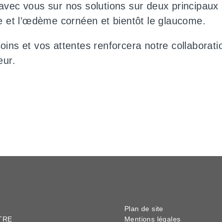
vec vous sur nos solutions sur deux principaux 
e et l’œdème cornéen et bientôt le glaucome.
ins et vos attentes renforcera notre collaborati
eur.
Plan de site
TRE
Mentions légales