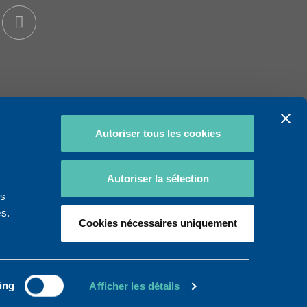
Autoriser tous les cookies
Autoriser la sélection
ns
es.
Cookies nécessaires uniquement
Global websites
ing
Afficher les détails