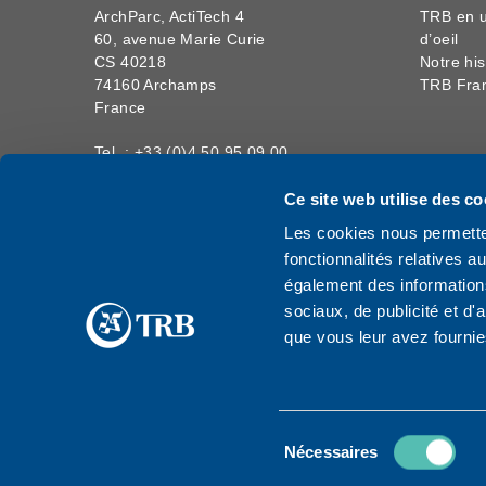
ArchParc, ActiTech 4
TRB en u
60, avenue Marie Curie
d’oeil
CS 40218
Notre his
74160 Archamps
TRB Fra
France
Tel. : +33 (0)4 50 95 09 00
PRODUI
Séchere
Pharmacovigilance :
Ce site web utilise des co
oculaire
pvfrance@trbchemedica.fr
Les cookies nous permetten
Arthrose
Matériovigilance :
fonctionnalités relatives 
Tendinop
complaints@trbchemedica.com
également des informations
Arthrosc
sociaux, de publicité et d
que vous leur avez fournies
Sélection
© 2026 TRB Chemedica International SA
Nécessaires
du