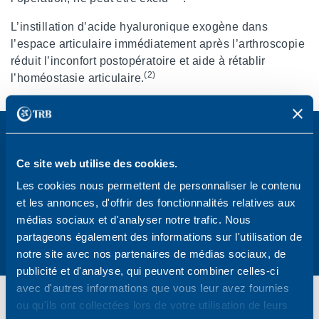
L’instillation d’acide hyaluronique exogène dans
l’espace articulaire immédiatement après l’arthroscopie
réduit l’inconfort postopératoire et aide à rétablir
(2)
l’homéostasie articulaire.
Découvrez nos traitements pour
l'arthroscopie, la tendinopathie et
Ce site web utilise des cookies.
l'arthrose
Les cookies nous permettent de personnaliser le contenu
et les annonces, d'offrir des fonctionnalités relatives aux
médias sociaux et d'analyser notre trafic. Nous
EN SAVOIR PLUS
partageons également des informations sur l'utilisation de
notre site avec nos partenaires de médias sociaux, de
publicité et d'analyse, qui peuvent combiner celles-ci
avec d'autres informations que vous leur avez fournies
ou qu'ils ont collectées lors de votre utilisation de leurs