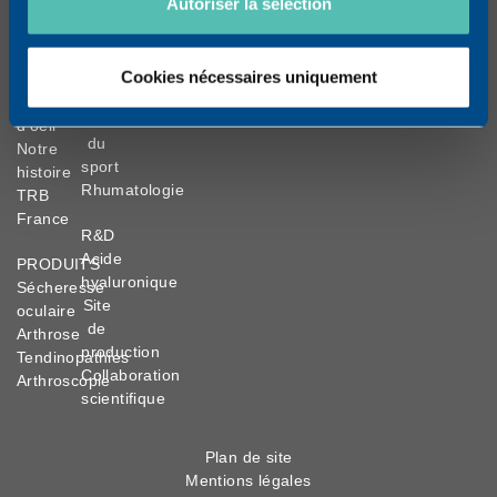
Autoriser la sélection
CONNAÎTRE
DOMAINES
TRB
THÉRAPEUTIQUES
en
Ophtalmologie
Cookies nécessaires uniquement
un
Orthopédie
clin
Médecine
d’oeil
du
Notre
sport
histoire
Rhumatologie
TRB
France
R&D
Acide
PRODUITS
hyaluronique
Sécheresse
Site
oculaire
de
Arthrose
production
Tendinopathies
Collaboration
Arthroscopie
scientifique
Plan de site
Mentions légales