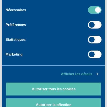
Sélection
Nécessaires
du
Flacon
consentement
Préférences
3 ml
Statistiques
Bimatoprost-
Marketing
Timolol
Afficher les détails
3400930254486
Autoriser tous les cookies
Posologie et mode d'administration
Autoriser la sélection