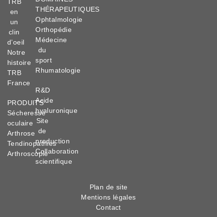
TRB
THÉRAPEUTIQUES
en
Ophtalmologie
un
Orthopédie
clin
Médecine
d’oeil
du
Notre
sport
histoire
Rhumatologie
TRB
France
R&D
Acide
PRODUITS
hyaluronique
Sécheresse
Site
oculaire
de
Arthrose
production
Tendinopathies
Collaboration
Arthroscopie
scientifique
Plan de site
Mentions légales
Contact