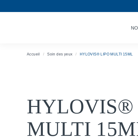
NO
Accueil
Soin des yeux
HYLOVIS® LIPO MULTI 15ML
HYLOVIS® 
MULTI 15M