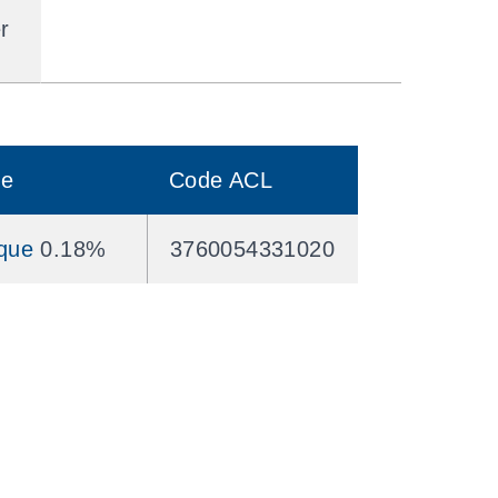
r
ve
Code ACL
ique
0.18%
3760054331020