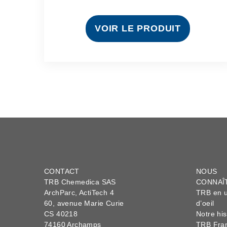
VOIR LE PRODUIT
CONTACT
NOUS
TRB Chemedica SAS
CONNAÎ
ArchParc, ActiTech 4
TRB en u
60, avenue Marie Curie
d’oeil
CS 40218
Notre his
74160 Archamps
TRB Fra